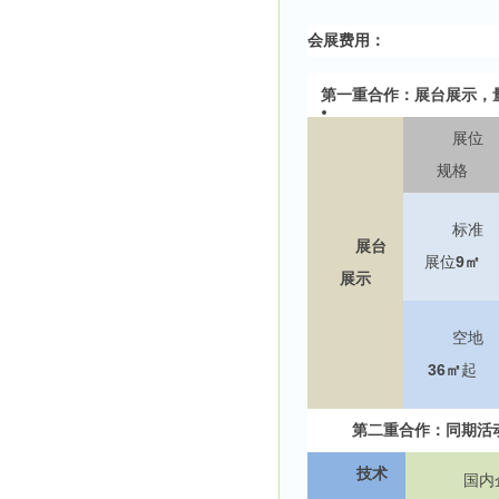
会展费用：
第一重合作：展台展示，
展位
规格
标准
展台
9
展位
㎡
展示
空地
36
㎡
起
第二重合作：同期活
技术
国内