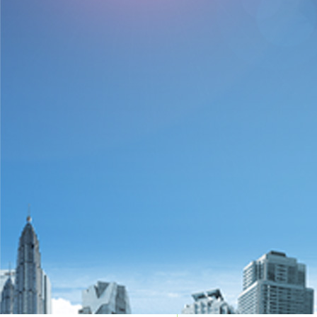
会展简介：
年度首场盛会--
“中
中心隆重举行，是
以创新、
原料、塑料制品等全产业
术平台、产业创新发展平
区保持长期的交流合作，
盛况空前---CPRE20
天下》栏目，
CCTV4
《中
《滨海新闻》栏目以及新
道。