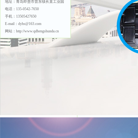
地址：青岛即墨市普东镇长直工业园
中国机械工业联合会
电话：135-0542-7650
手机：13505427650
中国国际贸易促进委员
E-mail：dyhs@163.com
网站：http://www.qdhengshunda.cn
振威展览集团
承办单位：
会展时间：
2017-03-09 至 2017-0
会展地点：
中国 - 天津 -天津 -
举办场馆：
梅江会展中心