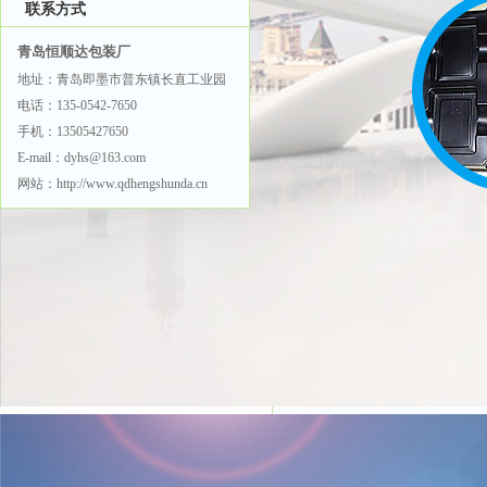
的应用寿命，需做好以下四
联系方式
青岛恒顺达包装厂
1、有效设计
地址：青岛即墨市普东镇长直工业园
电话：135-0542-7650
吸塑冲压模具是不是有效
手机：13505427650
称，防止斜角、内凹角、壁
E-mail：dyhs@163.com
网站：http://www.qdhengshunda.cn
2、改进工作状况和工
改善挤压工艺方式 和工
3、原材料挑选
挤压吸塑铝模是在超高压
铝模钢的特性规定非常高，
性。